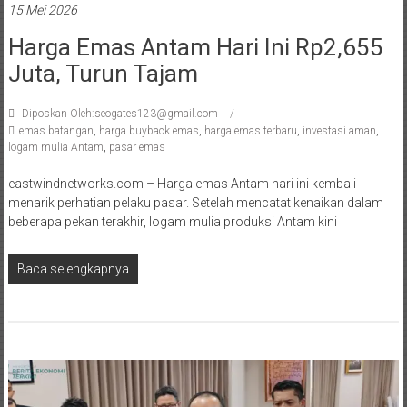
15 Mei 2026
Harga Emas Antam Hari Ini Rp2,655
Juta, Turun Tajam
Diposkan Oleh:seogates123@gmail.com
emas batangan
,
harga buyback emas
,
harga emas terbaru
,
investasi aman
,
logam mulia Antam
,
pasar emas
eastwindnetworks.com – Harga emas Antam hari ini kembali
menarik perhatian pelaku pasar. Setelah mencatat kenaikan dalam
beberapa pekan terakhir, logam mulia produksi Antam kini
Baca selengkapnya