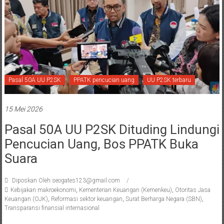
Pasal 50A UU P2SK
PPATK pencucian uang
UU P2SK terbaru
15 Mei 2026
Pasal 50A UU P2SK Dituding Lindungi
Pencucian Uang, Bos PPATK Buka
Suara
Diposkan Oleh:seogates123@gmail.com
Kebijakan makroekonomi
,
Kementerian Keuangan (Kemenkeu)
,
Otoritas Jasa
Keuangan (OJK)
,
Reformasi sektor keuangan
,
Surat Berharga Negara (SBN)
,
Transparansi finansial internasional