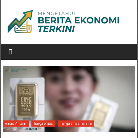
Lompat
ke
konten
eastwindnetworks.com
emas Antam
harga emas
harga emas hari ini