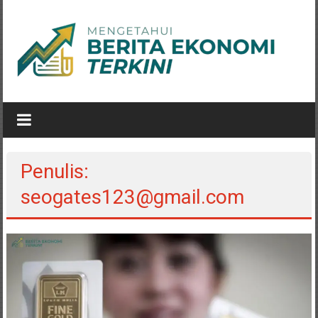
Lompat
ke
konten
eastwindnetworks.com
Penulis:
seogates123@gmail.com