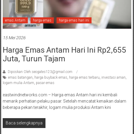
emas Antam
harga emas
harga emas hari ini
15 Mei 2026
Harga Emas Antam Hari Ini Rp2,655
Juta, Turun Tajam
Diposkan Oleh:seogates123@gmail.com
emas batangan
,
harga buyback emas
,
harga emas terbaru
,
investasi aman
,
logam mulia Antam
,
pasar emas
eastwindnetworks.com – Harga emas Antam hari ini kembali
menarik perhatian pelaku pasar. Setelah mencatat kenaikan dalam
beberapa pekan terakhir, logam mulia produksi Antam kini
Baca selengkapnya