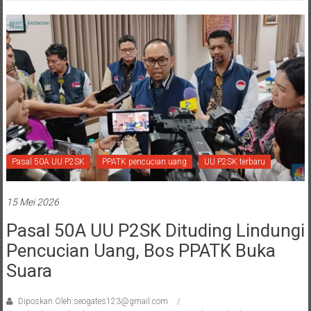
Pasal 50A UU P2SK
PPATK pencucian uang
UU P2SK terbaru
15 Mei 2026
Pasal 50A UU P2SK Dituding Lindungi
Pencucian Uang, Bos PPATK Buka
Suara
Diposkan Oleh:seogates123@gmail.com